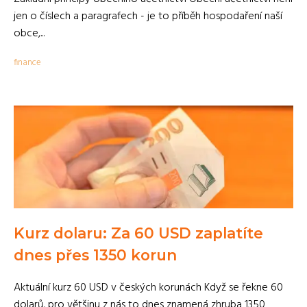
jen o číslech a paragrafech - je to příběh hospodaření naší
obce,...
finance
Kurz dolaru: Za 60 USD zaplatíte
dnes přes 1350 korun
Aktuální kurz 60 USD v českých korunách Když se řekne 60
dolarů, pro většinu z nás to dnes znamená zhruba 1350