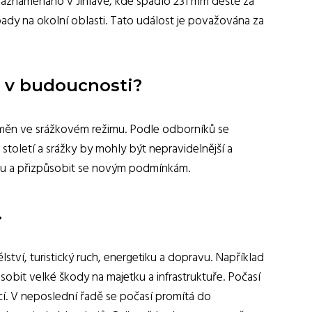
o zaznamenáno v Jihlavě, kde spadlo 231 mm deště za
ady na okolní oblasti. Tato událost je považována za
y v budoucnosti?
změn ve srážkovém režimu. Podle odborníků se
toletí a srážky by mohly být nepravidelnější a
matu a přizpůsobit se novým podmínkám.
.
tví, turistický ruch, energetiku a dopravu. Například
bit velké škody na majetku a infrastruktuře. Počasí
cí. V neposlední řadě se počasí promítá do