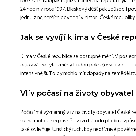
roce 2012. Naopak nejnižší naměřená teplota byla -42
24 hodin v roce 1997. Bleskový déšť pak způsobil pov
jednu z nejhorších povodní v historii České republiky.
Jak se vyvíjí klima v České r
Klima v České republice se postupně mění. V posled
očekává, že tyto změny budou pokračovat i v budoucn
intenzivnější. To by mohlo mít dopady na zemědělství
Vliv počasí na životy obyvate
Počasí má významný vliv na životy obyvatel České rep
sucha mohou negativně ovlivnit úrodu plodin a způs
také ovlivňuje turistický ruch, kdy nepříznivé povět