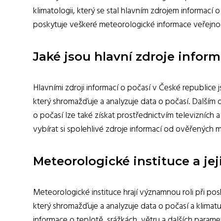
klimatologii, který se stal hlavním zdrojem informac
poskytuje veškeré meteorologické informace veřejnos
Jaké jsou hlavní zdroje inform
Hlavními zdroji informací o počasí v České republice
který shromažďuje a analyzuje data o počasí. Dalším d
o počasí lze také získat prostřednictvím televizních
vybírat si spolehlivé zdroje informací od ověřených m
Meteorologické instituce a jej
Meteorologické instituce hrají významnou roli při po
který shromažďuje a analyzuje data o počasí a klimat
informace o teplotě, srážkách, větru a dalších parame