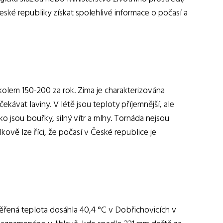
ské republiky získat spolehlivé informace o počasí a
 kolem 150-200 za rok. Zima je charakterizována
ávat laviny. V létě jsou teploty příjemnější, ale
o jsou bouřky, silný vítr a mlhy. Tornáda nejsou
ově lze říci, že počasí v České republice je
měřená teplota dosáhla 40,4 °C v Dobřichovicích v