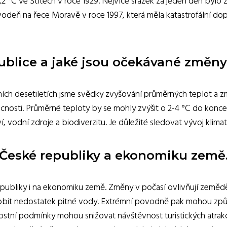
,2 °C ve Štítech v roce 1929. Nejvíce srážek za jeden den byl
odeň na řece Moravě v roce 1997, která měla katastrofální dop
epublice a jaké jsou očekávané změn
ních desetiletích jsme svědky zvyšování průměrných teplot a 
osti. Průměrné teploty by se mohly zvýšit o 2-4 °C do konce s
, vodní zdroje a biodiverzitu. Je důležité sledovat vývoj kli
l České republiky a ekonomiku země
ubliky i na ekonomiku země. Změny v počasí ovlivňují zeměděls
obit nedostatek pitné vody. Extrémní povodně pak mohou způso
rnostní podmínky mohou snižovat návštěvnost turistických atrak