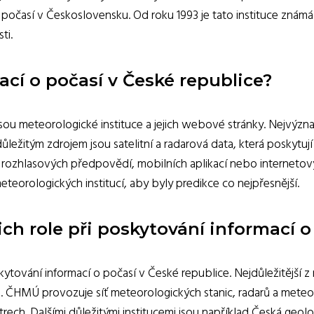
í o počasí v Československu. Od roku 1993 je tato instituce zn
ti.
ací o počasí v České republice?
 jsou meteorologické instituce a jejich webové stránky. Nejvý
ůležitým zdrojem jsou satelitní a radarová data, která poskytuj
 a rozhlasových předpovědí, mobilních aplikací nebo internetov
eteorologických institucí, aby byly predikce co nejpřesnější.
ich role při poskytování informací o
skytování informací o počasí v České republice. Nejdůležitější
u. ČHMÚ provozuje síť meteorologických stanic, radarů a meteor
trech. Dalšími důležitými institucemi jsou například Česká geol