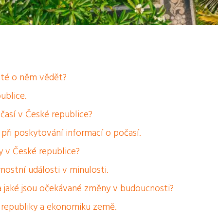
žité o něm vědět?
ublice.
očasí v České republice?
e při poskytování informací o počasí.
vy v České republice?
ostní události v minulosti.
e a jaké jsou očekávané změny v budoucnosti?
é republiky a ekonomiku země.