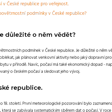
 v České republice pro veřejnost.
é povětrnostní podmínky v České republice?
je důležité o něm vědět?
větrnostních podmínek v České republice. Je důležité o něm vě
blékat, jak plánovat venkovní aktivity nebo jaký dopravní pros
obytu v přírodě. Navíc, počasí má také ekonomický dopad - napří
ovaný o českém počasí a sledovat jeho vývoj.
ské republice.
do 18. století. První meteorologické pozorování bylo zaznamená
která se zabývala systematickým sběrem dat o počasí. V roce 1