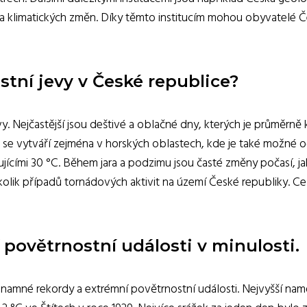
a klimatických změn. Díky těmto institucím mohou obyvatelé Če
stní jevy v České republice?
y. Nejčastější jsou deštivé a oblačné dny, kterých je průměrně
se vytváří zejména v horských oblastech, kde je také možné oček
ícími 30 °C. Během jara a podzimu jsou časté změny počasí, jak
ik případů tornádových aktivit na území České republiky. Celk
povětrnostní události v minulosti.
ýznamné rekordy a extrémní povětrnostní události. Nejvyšší na