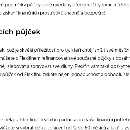
eré podmínky půjčky jasně uvedeny předem. Díky tomu můžete b
e získání finančních prostředků snadné a bezpečné.
cích půjček
ek, což je skvělá příležitost pro ty, kteří chtějí snížit své měs
ůžete s Flexifinem refinancovat své současné půjčky a dosáh
ěji sledovat a spravovat své dluhy. Flexifin vám také poskytn
ch půjček od Flexifinu získáte nejen jednoduchost a pohodlí, ale
ré dělají z Flexifinu ideálního partnera pro vaše finanční potřeb
žete si vybrat délku splácení od 12 do 60 měsíců a také si zv