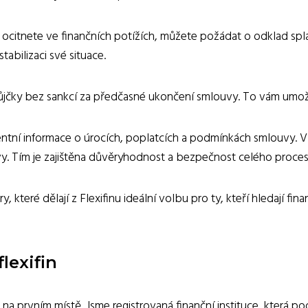
ocitnete ve finančních potížích, můžete požádat o odklad spl
tabilizaci své situace.
jčky bez sankcí za předčasné ukončení smlouvy. To vám umožňuj
parentní informace o úrocích, poplatcích a podmínkách smlouvy.
. Tím je zajištěna důvěryhodnost a bezpečnost celého proces
y, které dělají z Flexifinu ideální volbu pro ty, kteří hledají fi
lexifin
 na prvním místě. Jsme registrovaná finanční instituce, která