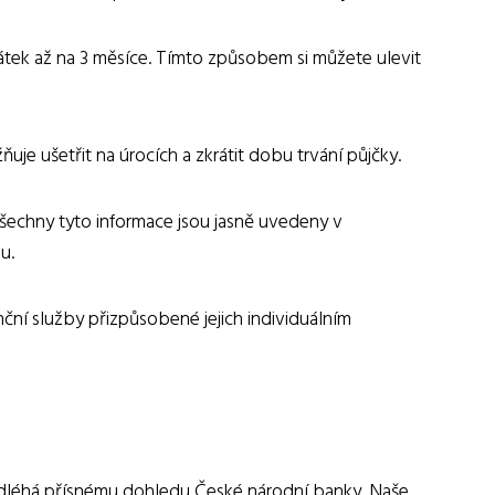
átek až na 3 měsíce. Tímto způsobem si můžete ulevit
e ušetřit na úrocích a zkrátit dobu trvání půjčky.
 Všechny tyto informace jsou jasně uvedeny v
u.
nanční služby přizpůsobené jejich individuálním
 podléhá přísnému dohledu České národní banky. Naše