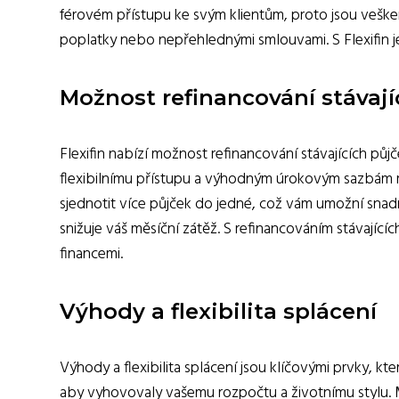
férovém přístupu ke svým klientům, proto jsou vešk
poplatky nebo nepřehlednými smlouvami. S Flexifin j
Možnost refinancování stávají
Flexifin nabízí možnost refinancování stávajících půjč
flexibilnímu přístupu a výhodným úrokovým sazbám m
sjednotit více půjček do jedné, což vám umožní snadn
snižuje váš měsíční zátěž. S refinancováním stávající
financemi.
Výhody a flexibilita splácení
Výhody a flexibilita splácení jsou klíčovými prvky, kte
aby vyhovovaly vašemu rozpočtu a životnímu stylu. Mů