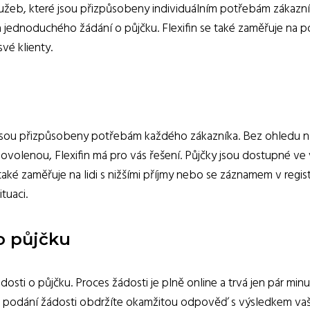
služeb, které jsou přizpůsobeny individuálním potřebám zákazníků
 a jednoduchého žádání o půjčku. Flexifin se také zaměřuje n
své klienty.
teré jsou přizpůsobeny potřebám každého zákazníka. Bez ohledu 
dovolenou, Flexifin má pro vás řešení. Půjčky jsou dostupné v
 také zaměřuje na lidi s nižšími příjmy nebo se záznamem v regi
tuaci.
o půjčku
ádosti o půjčku. Proces žádosti je plně online a trvá jen pár m
 podání žádosti obdržíte okamžitou odpověď s výsledkem vaší žá