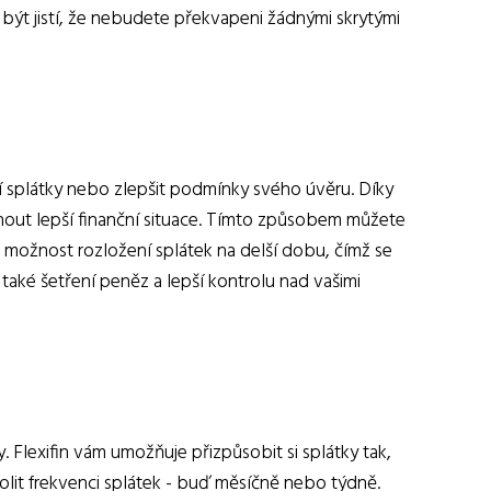
ýt jistí, že nebudete překvapeni žádnými skrytými
íční splátky nebo zlepšit podmínky svého úvěru. Díky
nout lepší finanční situace. Tímto způsobem můžete
e možnost rozložení splátek na delší dobu, čímž se
 také šetření peněz a lepší kontrolu nad vašimi
y. Flexifin vám umožňuje přizpůsobit si splátky tak,
olit frekvenci splátek - buď měsíčně nebo týdně.