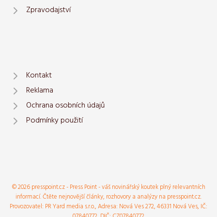
Zpravodajství
Kontakt
Reklama
Ochrana osobních údajů
Podmínky použití
© 2026 presspoint.cz - Press Point - váš novinářský koutek plný relevantních
informací. Čtěte nejnovější články, rozhovory a analýzy na presspoint.cz.
Provozovatel: PR Yard media s.r.o., Adresa: Nová Ves 272, 46331 Nová Ves, IČ:
07840772, DIČ: CZ07840772