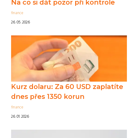
Na co si dát pozor při kontrole
finance
26. 05. 2026
Kurz dolaru: Za 60 USD zaplatíte
dnes přes 1350 korun
finance
26. 01. 2026