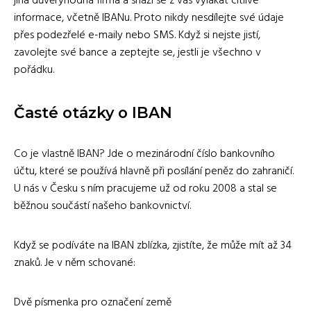
jiná důvěryhodná firma a snaží se z vás vylákat citlivé
informace, včetně IBANu. Proto nikdy nesdílejte své údaje
přes podezřelé e-maily nebo SMS. Když si nejste jistí,
zavolejte své bance a zeptejte se, jestli je všechno v
pořádku.
Časté otázky o IBAN
Co je vlastně IBAN? Jde o mezinárodní číslo bankovního
účtu, které se používá hlavně při posílání peněz do zahraničí.
U nás v Česku s ním pracujeme už od roku 2008 a stal se
běžnou součástí našeho bankovnictví.
Když se podíváte na IBAN zblízka, zjistíte, že může mít až 34
znaků. Je v něm schované:
Dvě písmenka pro označení země