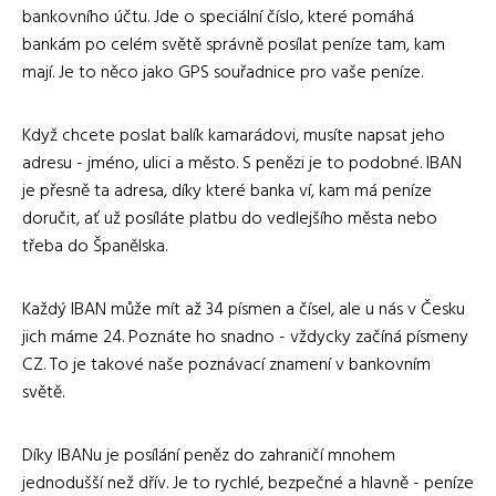
bankovního účtu. Jde o speciální číslo, které pomáhá
bankám po celém světě správně posílat peníze tam, kam
mají. Je to něco jako GPS souřadnice pro vaše peníze.
Když chcete poslat balík kamarádovi, musíte napsat jeho
adresu - jméno, ulici a město. S penězi je to podobné. IBAN
je přesně ta adresa, díky které banka ví, kam má peníze
doručit, ať už posíláte platbu do vedlejšího města nebo
třeba do Španělska.
Každý IBAN může mít až 34 písmen a čísel, ale u nás v Česku
jich máme 24. Poznáte ho snadno - vždycky začíná písmeny
CZ. To je takové naše poznávací znamení v bankovním
světě.
Díky IBANu je posílání peněz do zahraničí mnohem
jednodušší než dřív. Je to rychlé, bezpečné a hlavně - peníze