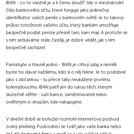
IBAN - co to vlastně je a k čemu slouží? Jde o mezinárodní
číslo bankovního účtu, které funguje jako jedinečný
identifikátor vašich peněz v bankovním světě. Je to takový
průkaz totožnosti vašeho účtu, který bankám umožňuje
bezpečně posílat peníze přesně tam, kam mají. A protože se
s ním setkáváme stále častěji, je dobré vědět, jak s ním
bezpečně zacházet.
Pamatujte si hlavně jedno - IBAN je citlivý údaj a neměli
byste ho dávat každému, kdo si o něj řekne. Je to podobné
jako s občankou - tu přece taky neukážete prvnímu
kolemjdoucímu. IBAN patří jen do rukou těch, kterým
skutečně věříte - vaší bance, zaměstnavateli nebo
ověřeným e-shopům, kde nakupujete.
V dnešní době se bohužel rozmohl internetový podvod
zvaný phishing. Podvodníci se tváří jako vaše banka nebo