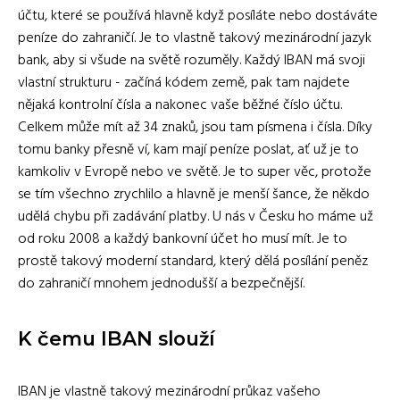
účtu, které se používá hlavně když posíláte nebo dostáváte
peníze do zahraničí. Je to vlastně takový mezinárodní jazyk
bank, aby si všude na světě rozuměly. Každý IBAN má svoji
vlastní strukturu - začíná kódem země, pak tam najdete
nějaká kontrolní čísla a nakonec vaše běžné číslo účtu.
Celkem může mít až 34 znaků, jsou tam písmena i čísla. Díky
tomu banky přesně ví, kam mají peníze poslat, ať už je to
kamkoliv v Evropě nebo ve světě. Je to super věc, protože
se tím všechno zrychlilo a hlavně je menší šance, že někdo
udělá chybu při zadávání platby. U nás v Česku ho máme už
od roku 2008 a každý bankovní účet ho musí mít. Je to
prostě takový moderní standard, který dělá posílání peněz
do zahraničí mnohem jednodušší a bezpečnější.
K čemu IBAN slouží
IBAN je vlastně takový mezinárodní průkaz vašeho