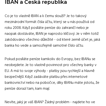
IBAN a Česká republika
Co je to vlastně IBAN a k čemu slouží? Je to takový
mezinárodní formát čísla účtu, který se u nás používá od
roku 2008. Když posíláte peníze do zahraničí nebo je
naopak dostáváte, IBAN je naprosto klíčový. Je v něm totiž
zakódováno všechno důležité - od které země účet je, jaká
banka ho vede a samozřejmě samotné číslo účtu.
Pokud posíláte peníze kamkoliv do Evropy, bez IBANu se
neobejdete. Je to vlastně povinnost pro všechny banky v
EU. A má to svoje výhody - platby jsou rychlejší a hlavně
bezpečnější. Když zadáváte platbu přes internetové
bankovnictví nebo na pobočce, díky IBANu máte jistotu, že
peníze dorazí tam, kam mají.
Nevíte, jaký je váš IBAN? Žádný problém - najdete ho ve