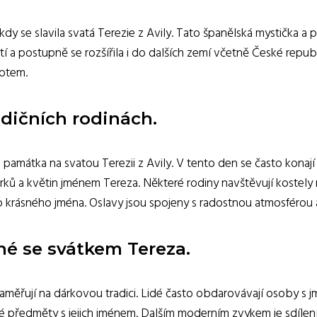
 kdy se slavila svatá Terezie z Avily. Tato španělská mystička a
letí a postupně se rozšířila i do dalších zemí včetně České repu
votem.
radičních rodinách.
 památka na svatou Terezii z Avily. V tento den se často konají
árků a květin jménem Tereza. Některé rodiny navštěvují kostel
 krásného jména. Oslavy jsou spojeny s radostnou atmosférou 
né se svátkem Tereza.
aměřují na dárkovou tradici. Lidé často obdarovávají osoby s
 předměty s jejich jménem. Dalším moderním zvykem je sdílení 