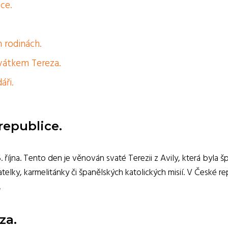
ce.
h rodinách.
svátkem Tereza.
áři.
republice.
října. Tento den je věnován svaté Terezii z Avily, která byla š
elky, karmelitánky či španělských katolických misií. V České re
.
za.