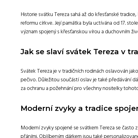
Historie svátku Tereza sahá až do křesťanské tradice,
reformu církve. Její památka byla uctívána od 17. sto
význam spojený s křesťanskou vírou a duchovním ži
Jak se slaví svátek Tereza v t
Svátek Tereza je v tradičních rodinách oslavován jako
pečivo. Důležitou součástí oslav je také předávání d
za ochranu a požehnání pro všechny nositelky tohoto
Moderní zvyky a tradice spoje
Moderní zvyky spojené se svátkem Tereza se často z
přáními. Oblíbeným dárkem jsou také personalizované