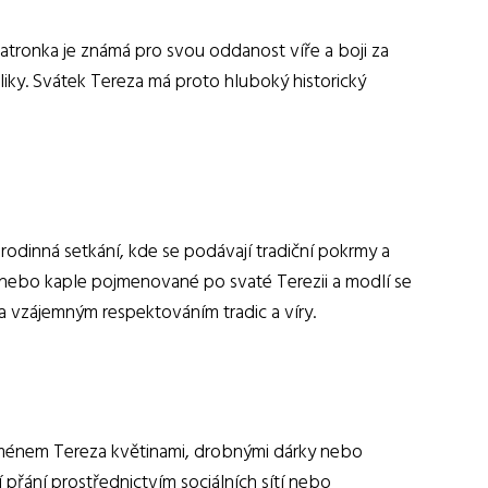
 patronka je známá pro svou oddanost víře a boji za
bliky. Svátek Tereza má proto hluboký historický
 rodinná setkání, kde se podávají tradiční pokrmy a
y nebo kaple pojmenované po svaté Terezii a modlí se
a vzájemným respektováním tradic a víry.
 jménem Tereza květinami, drobnými dárky nebo
přání prostřednictvím sociálních sítí nebo