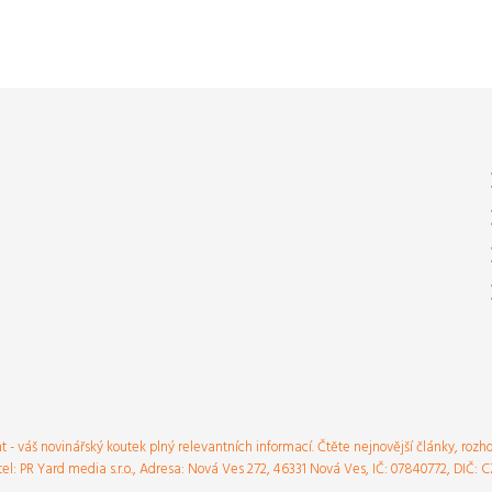
nt - váš novinářský koutek plný relevantních informací. Čtěte nejnovější články, rozh
el: PR Yard media s.r.o., Adresa: Nová Ves 272, 46331 Nová Ves, IČ: 07840772, DIČ: