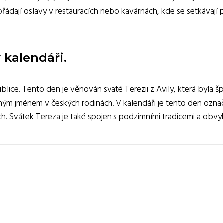
řádají oslavy v restauracích nebo kavárnách, kde se setkávají p
 kalendáři.
publice. Tento den je věnován svaté Terezii z Avily, která byla 
ým jménem v českých rodinách. V kalendáři je tento den ozna
ch. Svátek Tereza je také spojen s podzimními tradicemi a obvykl