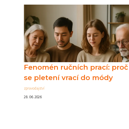
Fenomén ručních prací: proč
se pletení vrací do módy
zpravodajství
28. 06. 2026