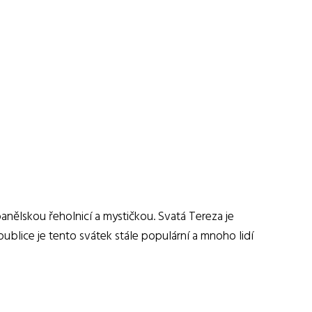
panělskou řeholnicí a mystičkou. Svatá Tereza je
publice je tento svátek stále populární a mnoho lidí