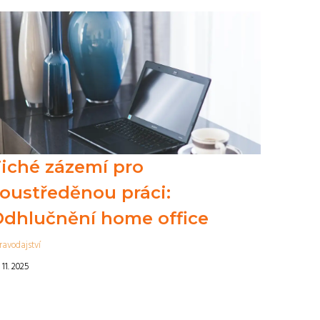
iché zázemí pro
oustředěnou práci:
dhlučnění home office
ravodajství
 11. 2025