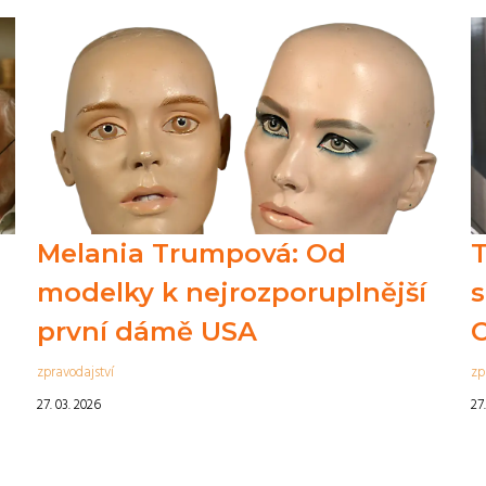
Melania Trumpová: Od
T
modelky k nejrozporuplnější
s
první dámě USA
O
zpravodajství
zp
27. 03. 2026
27.