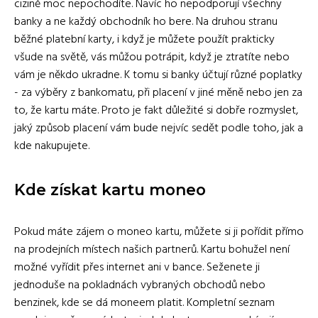
cizině moc nepochodíte. Navíc ho nepodporují všechny
banky a ne každý obchodník ho bere. Na druhou stranu
běžné platební karty, i když je můžete použít prakticky
všude na světě, vás můžou potrápit, když je ztratíte nebo
vám je někdo ukradne. K tomu si banky účtují různé poplatky
- za výběry z bankomatu, při placení v jiné měně nebo jen za
to, že kartu máte. Proto je fakt důležité si dobře rozmyslet,
jaký způsob placení vám bude nejvíc sedět podle toho, jak a
kde nakupujete.
Kde získat kartu moneo
Pokud máte zájem o moneo kartu, můžete si ji pořídit přímo
na prodejních místech našich partnerů. Kartu bohužel není
možné vyřídit přes internet ani v bance. Seženete ji
jednoduše na pokladnách vybraných obchodů nebo
benzinek, kde se dá moneem platit. Kompletní seznam