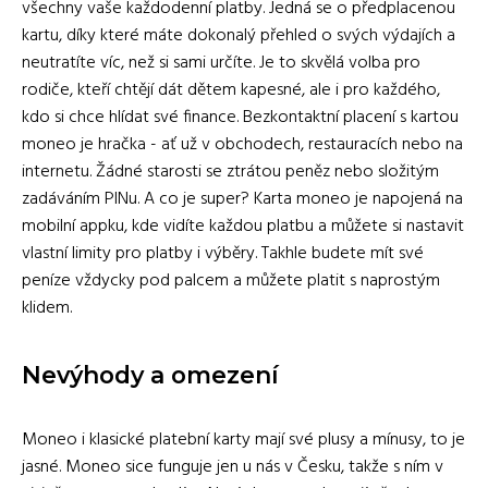
všechny vaše každodenní platby. Jedná se o předplacenou
kartu, díky které máte dokonalý přehled o svých výdajích a
neutratíte víc, než si sami určíte. Je to skvělá volba pro
rodiče, kteří chtějí dát dětem kapesné, ale i pro každého,
kdo si chce hlídat své finance. Bezkontaktní placení s kartou
moneo je hračka - ať už v obchodech, restauracích nebo na
internetu. Žádné starosti se ztrátou peněz nebo složitým
zadáváním PINu. A co je super? Karta moneo je napojená na
mobilní appku, kde vidíte každou platbu a můžete si nastavit
vlastní limity pro platby i výběry. Takhle budete mít své
peníze vždycky pod palcem a můžete platit s naprostým
klidem.
Nevýhody a omezení
Moneo i klasické platební karty mají své plusy a mínusy, to je
jasné. Moneo sice funguje jen u nás v Česku, takže s ním v