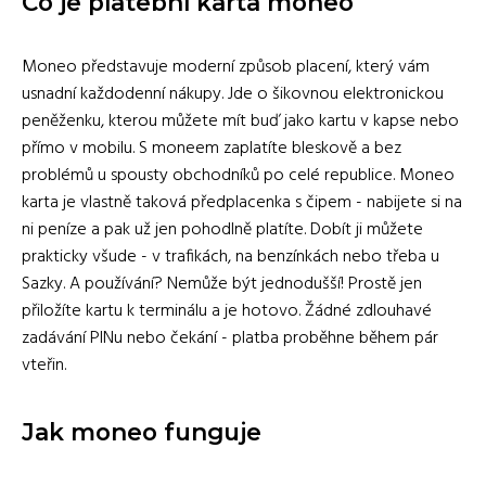
Co je platební karta moneo
Moneo představuje moderní způsob placení, který vám
usnadní každodenní nákupy. Jde o šikovnou elektronickou
peněženku, kterou můžete mít buď jako kartu v kapse nebo
přímo v mobilu. S moneem zaplatíte bleskově a bez
problémů u spousty obchodníků po celé republice. Moneo
karta je vlastně taková předplacenka s čipem - nabijete si na
ni peníze a pak už jen pohodlně platíte. Dobít ji můžete
prakticky všude - v trafikách, na benzínkách nebo třeba u
Sazky. A používání? Nemůže být jednodušší! Prostě jen
přiložíte kartu k terminálu a je hotovo. Žádné zdlouhavé
zadávání PINu nebo čekání - platba proběhne během pár
vteřin.
Jak moneo funguje