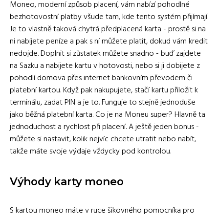
Moneo, moderní způsob placení, vám nabízí pohodlné
bezhotovostní platby všude tam, kde tento systém přijímají.
Je to vlastně taková chytrá předplacená karta - prostě si na
ni nabijete peníze a pak s ní můžete platit, dokud vám kredit
nedojde. Doplnit si zůstatek můžete snadno - buď zajdete
na Sazku a nabijete kartu v hotovosti, nebo si ji dobijete z
pohodlí domova přes internet bankovním převodem či
platební kartou. Když pak nakupujete, stačí kartu přiložit k
terminálu, zadat PIN a je to. Funguje to stejně jednoduše
jako běžná platební karta. Co je na Moneu super? Hlavně ta
jednoduchost a rychlost při placení. A ještě jeden bonus -
můžete si nastavit, kolik nejvíc chcete utratit nebo nabít,
takže máte svoje výdaje vždycky pod kontrolou.
Výhody karty moneo
S kartou moneo máte v ruce šikovného pomocníka pro