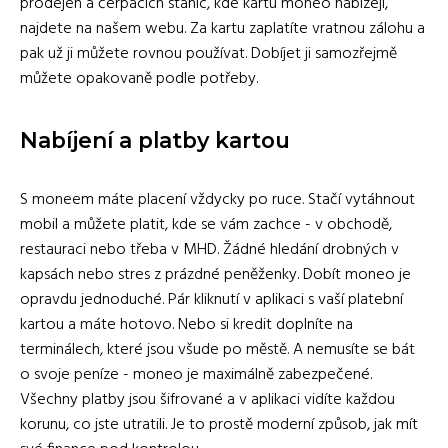
prodejen a čerpacích stanic, kde kartu moneo nabízejí,
najdete na našem webu. Za kartu zaplatíte vratnou zálohu a
pak už ji můžete rovnou používat. Dobíjet ji samozřejmě
můžete opakovaně podle potřeby.
Nabíjení a platby kartou
S moneem máte placení vždycky po ruce. Stačí vytáhnout
mobil a můžete platit, kde se vám zachce - v obchodě,
restauraci nebo třeba v MHD. Žádné hledání drobných v
kapsách nebo stres z prázdné peněženky. Dobít moneo je
opravdu jednoduché. Pár kliknutí v aplikaci s vaší platební
kartou a máte hotovo. Nebo si kredit doplníte na
terminálech, které jsou všude po městě. A nemusíte se bát
o svoje peníze - moneo je maximálně zabezpečené.
Všechny platby jsou šifrované a v aplikaci vidíte každou
korunu, co jste utratili. Je to prostě moderní způsob, jak mít