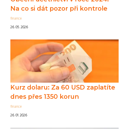
Na co si dát pozor při kontrole
finance
26. 05. 2026
Kurz dolaru: Za 60 USD zaplatíte
dnes přes 1350 korun
finance
26. 01. 2026