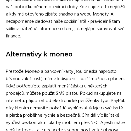
naši pobočku během otevírací doby. Kde najdete tu nejbližší
a kdy má otevřeno zjistíte snadno na webu Monety. A
nezapomeňte sledovat naše sociální sítě - pravidelně tam
sdílíme užitečné informace o tom, jak nejlépe spravovat své
finance.
Alternativy k moneo
Přestože Moneo a bankovní karty jsou dneska naprosto
běžnou záležitostí, máme k dispozici i další možnosti placení.
Když potřebujete zaplatit menší částku u některých
prodejců, můžete použít SMS platbu. Pokud nakupujete na
internetu, přijdou vhod elektronické peněženky typu PayPal,
díky kterým nemusíte pokaždé vyplňovat údaje o své kartě
a platba proběhne rychle a bezpečně. Čím dál víc lidí také
využívá bezkontaktní platby mobilem přes NFC. A jestli máte
radši hotovost, ale nechcete s sebou nosit velké obnosy,