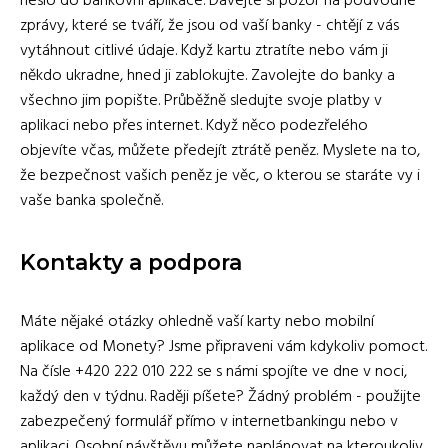
heslo do bankovní aplikace. Dávejte si pozor na podvodné
zprávy, které se tváří, že jsou od vaší banky - chtějí z vás
vytáhnout citlivé údaje. Když kartu ztratíte nebo vám ji
někdo ukradne, hned ji zablokujte. Zavolejte do banky a
všechno jim popište. Průběžně sledujte svoje platby v
aplikaci nebo přes internet. Když něco podezřelého
objevíte včas, můžete předejít ztrátě peněz. Myslete na to,
že bezpečnost vašich peněz je věc, o kterou se staráte vy i
vaše banka společně.
Kontakty a podpora
Máte nějaké otázky ohledně vaší karty nebo mobilní
aplikace od Monety? Jsme připraveni vám kdykoliv pomoct.
Na čísle +420 222 010 222 se s námi spojíte ve dne v noci,
každý den v týdnu. Raději píšete? Žádný problém - použijte
zabezpečený formulář přímo v internetbankingu nebo v
aplikaci. Osobní návštěvu můžete naplánovat na kteroukoliv