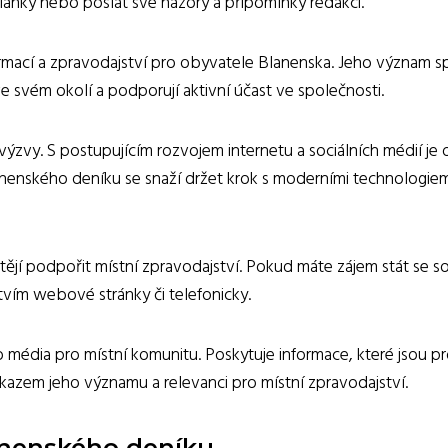
články nebo poslat své názory a připomínky redakci.
ormací a zpravodajství pro obyvatele Blanenska. Jeho význam s
e svém okolí a podporují aktivní účast ve společnosti.
ýzvy. S postupujícím rozvojem internetu a sociálních médií je d
nenského deníku se snaží držet krok s moderními technologiem
chtějí podpořit místní zpravodajství. Pokud máte zájem stát se 
tvím webové stránky či telefonicky.
o média pro místní komunitu. Poskytuje informace, které jsou p
ůkazem jeho významu a relevanci pro místní zpravodajství.
anenského deníku.