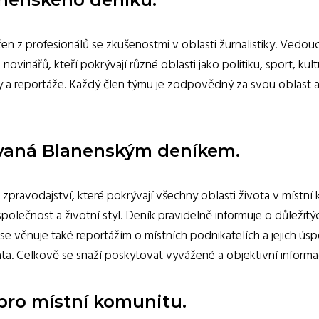
n z profesionálů se zkušenostmi v oblasti žurnalistiky. Vedou
novinářů, kteří pokrývají různé oblasti jako politiku, sport, ku
běhy a reportáže. Každý člen týmu je zodpovědný za svou oblast
ývaná Blanenským deníkem.
zpravodajství, které pokrývají všechny oblasti života v místní k
společnost a životní styl. Deník pravidelně informuje o důležitý
se věnuje také reportážím o místních podnikatelích a jejich ús
ta. Celkově se snaží poskytovat vyvážené a objektivní informac
ro místní komunitu.