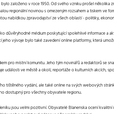
é bylo založeno v roce 1950. Od svého vzniku prošel několika
lou regionální novinou s omezeným rozsahem a tiskem ve form
 nabídkou zpravodajství ze všech oblastí - politiky, ekonomik
jako důvěryhodné médium poskytující spolehlivé informace a ak
stí jeho vývoje bylo také zavedení online platformy, která um
m pro místní komunitu. Jeho tým novinářů a redaktorů se snaží
 události ve městě a okolí, reportáže o kulturních akcích, spor
ho tištěného vydání, ale také online na svých webových stránká
dno dostupný pro všechny obyvatele regionu.
íku jsou velmi pozitivní. Obyvatelé Blanenska ocení kvalitní i