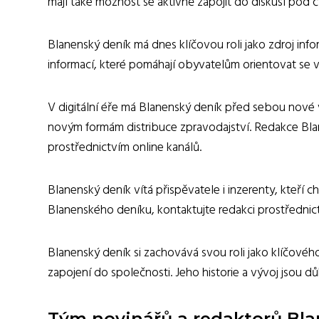
mají také možnost se aktivně zapojit do diskusí pod 
Blanenský deník má dnes klíčovou roli jako zdroj inf
informací, které pomáhají obyvatelům orientovat se v
V digitální éře má Blanenský deník před sebou nové v
novým formám distribuce zpravodajství. Redakce Bla
prostřednictvím online kanálů.
Blanenský deník vítá přispěvatele i inzerenty, kteří 
Blanenského deníku, kontaktujte redakci prostřednic
Blanenský deník si zachovává svou roli jako klíčovéh
zapojení do společnosti. Jeho historie a vývoj jsou d
Tým novinářů a redaktorů Bl