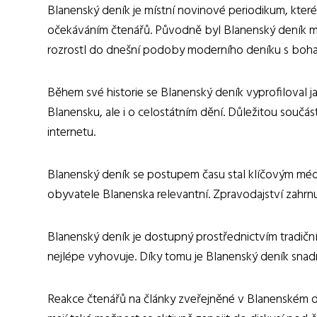
Blanenský deník je místní novinové periodikum, kter
očekáváním čtenářů. Původně byl Blanenský deník ma
rozrostl do dnešní podoby moderního deníku s bohatou
Během své historie se Blanenský deník vyprofiloval 
Blanensku, ale i o celostátním dění. Důležitou součá
internetu.
Blanenský deník se postupem času stal klíčovým médie
obyvatele Blanenska relevantní. Zpravodajství zahrnuje
Blanenský deník je dostupný prostřednictvím tradiční
nejlépe vyhovuje. Díky tomu je Blanenský deník sna
Reakce čtenářů na články zveřejněné v Blanenském den