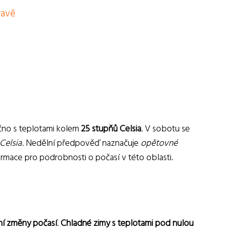
ravě
čno s teplotami kolem
25 stupňů Celsia
. V sobotu se
Celsia
. Nedělní předpověď naznačuje
opětovné
rmace pro podrobnosti o počasí v této oblasti.
ní změny počasí
.
Chladné zimy s teplotami pod nulou