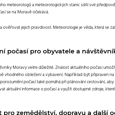
ho meteorologů a meteorologických stanic sdílí své předpovědi 
časí se na Moravě očekává.
í a ověřovat jejich pravdivost. Meteorologie je věda, která se z
 počasí pro obyvatele a návštěvní
níky Moravy velmi důležité. Znalost aktuálního počasí umožňuj
lbě vhodného oblečení a vybavení. Například být připraven na
 porozumění počasí také pomáhá při plánování cestování, aby s
ovat aktuální informace o počasí a využít dostupné zdroje, kte
pro zemědělství, dopravu a další o