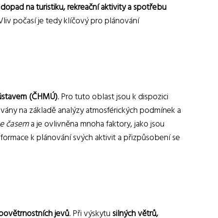
 dopad na turistiku, rekreační aktivity a spotřebu
Vliv počasí je tedy klíčový pro plánování
ústavem (ČHMÚ)
. Pro tuto oblast jsou k dispozici
vávány na základě analýzy atmosférických podmínek a
se časem
a je ovlivněna mnoha faktory, jako jsou
ormace k plánování svých aktivit a přizpůsobení se
povětrnostních jevů
. Při výskytu
silných větrů,