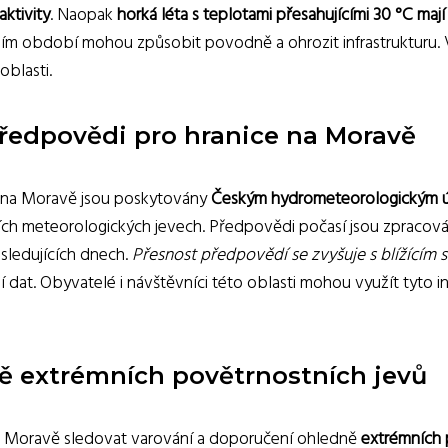
ktivity
. Naopak
horká léta s teplotami přesahujícími 30 °C mají
letním období mohou způsobit povodně a ohrozit infrastrukturu. 
oblasti.
ředpovědi pro hranice na Moravě
e na Moravě jsou poskytovány
Českým hydrometeorologickým 
alších meteorologických jevech. Předpovědi počasí jsou zpraco
sledujících dnech.
Přesnost předpovědí se zvyšuje s blížícím 
t. Obyvatelé i návštěvníci této oblasti mohou využít tyto inf
ě extrémních povětrnostních jevů
 Moravě sledovat varování a doporučení ohledně
extrémních 