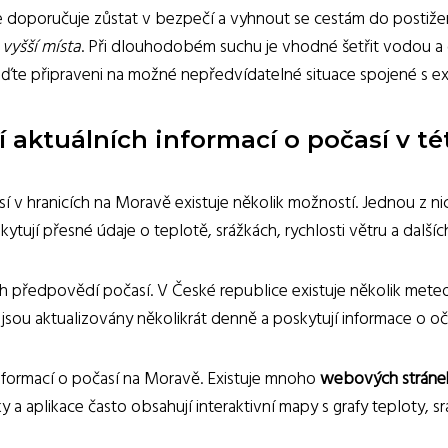
 doporučuje zůstat v bezpečí a vyhnout se cestám do postižen
vyšší místa
. Při dlouhodobém suchu je vhodné šetřit vodou a d
buďte připraveni na možné nepředvídatelné situace spojené s e
 aktuálních informací o počasí v té
sí v hranicích na Moravě existuje několik možností. Jednou z nic
kytují přesné údaje o teplotě, srážkách, rychlosti větru a dalš
h předpovědí počasí. V České republice existuje několik meteoro
jsou aktualizovány několikrát denně a poskytují informace o o
informací o počasí na Moravě. Existuje mnoho
webových stránek 
 a aplikace často obsahují interaktivní mapy s grafy teploty, sr