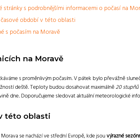
é stránky s podrobnějšími informacemi o počasí na Mo
 časové období v této oblasti
ené s počasím na Moravě
nicích na Moravě
etkáváme s proměnlivým počasím. V pátek bylo převážně slune
ožností deště. Teploty budou dosahovat maximálně
20 stupňů 
vině dne. Doporučujeme sledovat aktuální meteorologické info
v této oblasti
ný. Morava se nachází ve střední Evropě, kde jsou
výrazné sezón