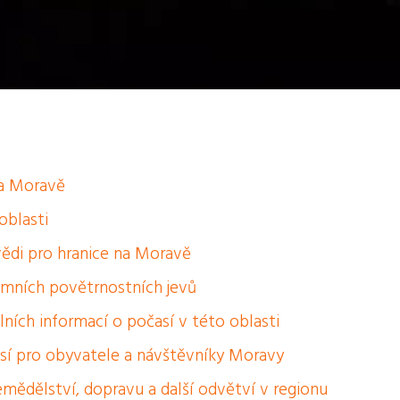
na Moravě
oblasti
ědi pro hranice na Moravě
émních povětrnostních jevů
lních informací o počasí v této oblasti
í pro obyvatele a návštěvníky Moravy
ědělství, dopravu a další odvětví v regionu