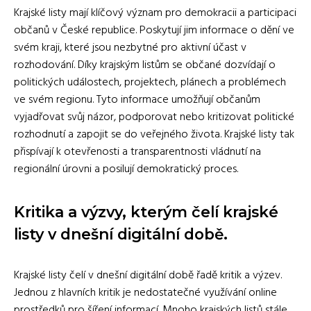
Krajské listy mají klíčový význam pro demokracii a participaci
občanů v České republice. Poskytují jim informace o dění ve
svém kraji, které jsou nezbytné pro aktivní účast v
rozhodování. Díky krajským listům se občané dozvídají o
politických událostech, projektech, plánech a problémech
ve svém regionu. Tyto informace umožňují občanům
vyjadřovat svůj názor, podporovat nebo kritizovat politické
rozhodnutí a zapojit se do veřejného života. Krajské listy tak
přispívají k otevřenosti a transparentnosti vládnutí na
regionální úrovni a posilují demokratický proces.
Kritika a výzvy, kterým čelí krajské
listy v dnešní digitální době.
Krajské listy čelí v dnešní digitální době řadě kritik a výzev.
Jednou z hlavních kritik je nedostatečné využívání online
prostředků pro šíření informací. Mnoho krajských listů stále