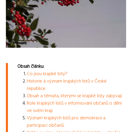
Obsah článku:
Co jsou krajské listy?
Historie a význam krajských listů v České
republice.
Obsah a témata, kterými se krajské listy zabývají.
Role krajských listů v informování občanů o dění
ve svém kraji.
Význam krajských listů pro demokracii a
participaci občanů.