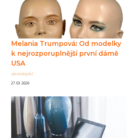
Melania Trumpová: Od modelky
k nejrozporuplnější první dámě
USA
zpravodajství
27. 03. 2026