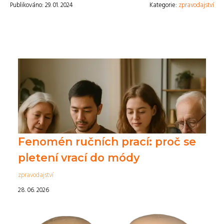
Publikováno: 29. 01. 2024
Kategorie:
zpravodajství
Fenomén ručních prací: proč se
pletení vrací do módy
zpravodajství
28. 06. 2026