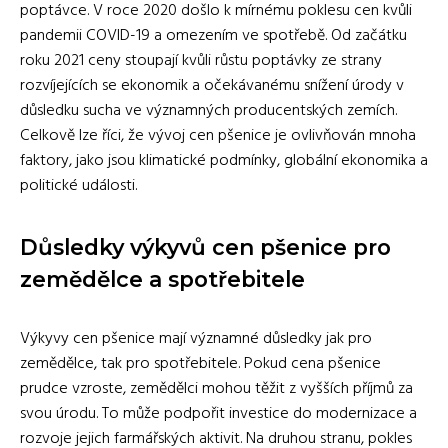
poptávce. V roce 2020 došlo k mírnému poklesu cen kvůli
pandemii COVID-19 a omezením ve spotřebě. Od začátku
roku 2021 ceny stoupají kvůli růstu poptávky ze strany
rozvíjejících se ekonomik a očekávanému snížení úrody v
důsledku sucha ve významných producentských zemích.
Celkově lze říci, že vývoj cen pšenice je ovlivňován mnoha
faktory, jako jsou klimatické podmínky, globální ekonomika a
politické události.
Důsledky výkyvů cen pšenice pro
zemědělce a spotřebitele
Výkyvy cen pšenice mají významné důsledky jak pro
zemědělce, tak pro spotřebitele. Pokud cena pšenice
prudce vzroste, zemědělci mohou těžit z vyšších příjmů za
svou úrodu. To může podpořit investice do modernizace a
rozvoje jejich farmářských aktivit. Na druhou stranu, pokles