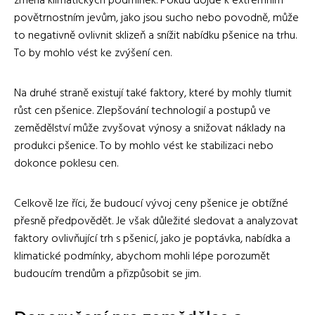
změna klimatických podmínek. Pokud dojde k extrémním
povětrnostním jevům, jako jsou sucho nebo povodně, může
to negativně ovlivnit sklizeň a snížit nabídku pšenice na trhu.
To by mohlo vést ke zvýšení cen.
Na druhé straně existují také faktory, které by mohly tlumit
růst cen pšenice. Zlepšování technologií a postupů ve
zemědělství může zvyšovat výnosy a snižovat náklady na
produkci pšenice. To by mohlo vést ke stabilizaci nebo
dokonce poklesu cen.
Celkově lze říci, že budoucí vývoj ceny pšenice je obtížné
přesně předpovědět. Je však důležité sledovat a analyzovat
faktory ovlivňující trh s pšenicí, jako je poptávka, nabídka a
klimatické podmínky, abychom mohli lépe porozumět
budoucím trendům a přizpůsobit se jim.