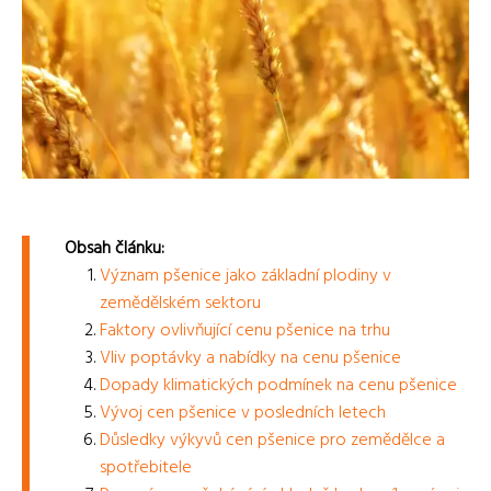
Obsah článku:
Význam pšenice jako základní plodiny v
zemědělském sektoru
Faktory ovlivňující cenu pšenice na trhu
Vliv poptávky a nabídky na cenu pšenice
Dopady klimatických podmínek na cenu pšenice
Vývoj cen pšenice v posledních letech
Důsledky výkyvů cen pšenice pro zemědělce a
spotřebitele