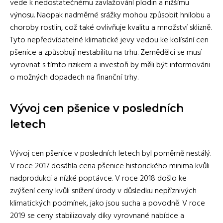
vede k nedostatečnému zavlažování plodin a nižšímu
výnosu. Naopak nadměrné srážky mohou způsobit hnilobu a
choroby rostlin, což také ovlivňuje kvalitu a množství sklizně.
Tyto nepředvídatelné klimatické jevy vedou ke kolísání cen
pšenice a způsobují nestabilitu na trhu. Zemědělci se musí
vyrovnat s tímto rizikem a investoři by měli být informováni
o možných dopadech na finanční trhy.
Vývoj cen pšenice v posledních
letech
Vývoj cen pšenice v posledních letech byl poměrně nestálý.
V roce 2017 dosáhla cena pšenice historického minima kvůli
nadprodukci a nízké poptávce. V roce 2018 došlo ke
zvýšení ceny kvůli snížení úrody v důsledku nepříznivých
klimatických podmínek, jako jsou sucha a povodně. V roce
2019 se ceny stabilizovaly díky vyrovnané nabídce a