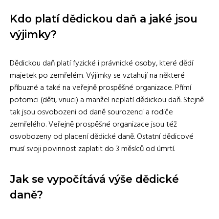
Kdo platí dědickou daň a jaké jsou
výjimky?
Dědickou daň platí fyzické i právnické osoby, které dědí
majetek po zemřelém. Výjimky se vztahují na některé
příbuzné a také na veřejně prospěšné organizace. Přímí
potomci (děti, vnuci) a manžel neplatí dědickou daň. Stejně
tak jsou osvobozeni od daně sourozenci a rodiče
zemřelého. Veřejně prospěšné organizace jsou též
osvobozeny od placení dědické daně. Ostatní dědicové
musí svoji povinnost zaplatit do 3 měsíců od úmrtí.
Jak se vypočítává výše dědické
daně?