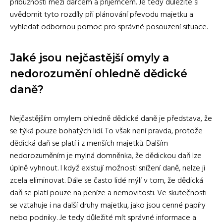
příbuznosti mezi dárcem a příjemcem. Je tedy důležité si
uvědomit tyto rozdíly při plánování převodu majetku a
vyhledat odbornou pomoc pro správné posouzení situace.
Jaké jsou nejčastější omyly a
nedorozumění ohledně dědické
daně?
Nejčastějším omylem ohledně dědické daně je představa, že
se týká pouze bohatých lidí. To však není pravda, protože
dědická daň se platí i z menších majetků. Dalším
nedorozuměním je mylná domněnka, že dědickou daň lze
úplně vyhnout. I když existují možnosti snížení daně, nelze ji
zcela eliminovat. Dále se často lidé mýlí v tom, že dědická
daň se platí pouze na peníze a nemovitosti. Ve skutečnosti
se vztahuje i na další druhy majetku, jako jsou cenné papíry
nebo podniky. Je tedy důležité mít správné informace a