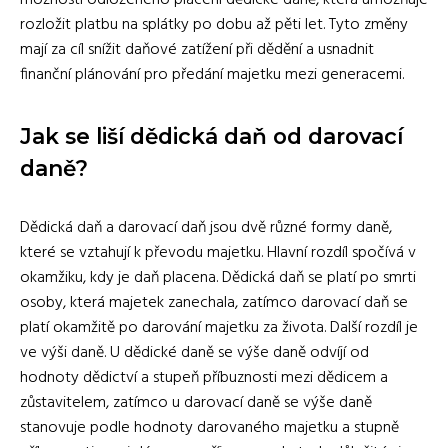
rozložit platbu na splátky po dobu až pěti let. Tyto změny
mají za cíl snížit daňové zatížení při dědění a usnadnit
finanční plánování pro předání majetku mezi generacemi.
Jak se liší dědická daň od darovací
daně?
Dědická daň a darovací daň jsou dvě různé formy daně,
které se vztahují k převodu majetku. Hlavní rozdíl spočívá v
okamžiku, kdy je daň placena. Dědická daň se platí po smrti
osoby, která majetek zanechala, zatímco darovací daň se
platí okamžitě po darování majetku za života. Další rozdíl je
ve výši daně. U dědické daně se výše daně odvíjí od
hodnoty dědictví a stupeň příbuznosti mezi dědicem a
zůstavitelem, zatímco u darovací daně se výše daně
stanovuje podle hodnoty darovaného majetku a stupně