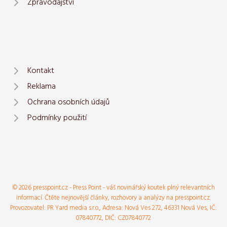
Zpravodajství
Kontakt
Reklama
Ochrana osobních údajů
Podmínky použití
© 2026 presspoint.cz - Press Point - váš novinářský koutek plný relevantních
informací. Čtěte nejnovější články, rozhovory a analýzy na presspoint.cz.
Provozovatel: PR Yard media s.r.o., Adresa: Nová Ves 272, 46331 Nová Ves, IČ:
07840772, DIČ: CZ07840772