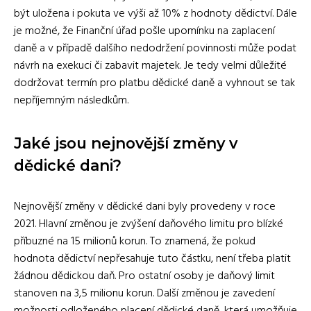
být uložena i pokuta ve výši až 10% z hodnoty dědictví. Dále
je možné, že Finanční úřad pošle upomínku na zaplacení
daně a v případě dalšího nedodržení povinnosti může podat
návrh na exekuci či zabavit majetek. Je tedy velmi důležité
dodržovat termín pro platbu dědické daně a vyhnout se tak
nepříjemným následkům.
Jaké jsou nejnovější změny v
dědické dani?
Nejnovější změny v dědické dani byly provedeny v roce
2021. Hlavní změnou je zvýšení daňového limitu pro blízké
příbuzné na 15 milionů korun. To znamená, že pokud
hodnota dědictví nepřesahuje tuto částku, není třeba platit
žádnou dědickou daň. Pro ostatní osoby je daňový limit
stanoven na 3,5 milionu korun. Další změnou je zavedení
možnosti odloženého placení dědické daně, která umožňuje