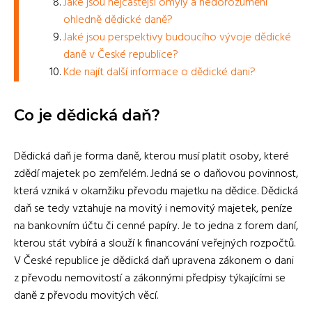
Jaké jsou nejčastější omyly a nedorozumění
ohledně dědické daně?
Jaké jsou perspektivy budoucího vývoje dědické
daně v České republice?
Kde najít další informace o dědické dani?
Co je dědická daň?
Dědická daň je forma daně, kterou musí platit osoby, které
zdědí majetek po zemřelém. Jedná se o daňovou povinnost,
která vzniká v okamžiku převodu majetku na dědice. Dědická
daň se tedy vztahuje na movitý i nemovitý majetek, peníze
na bankovním účtu či cenné papíry. Je to jedna z forem daní,
kterou stát vybírá a slouží k financování veřejných rozpočtů.
V České republice je dědická daň upravena zákonem o dani
z převodu nemovitostí a zákonnými předpisy týkajícími se
daně z převodu movitých věcí.