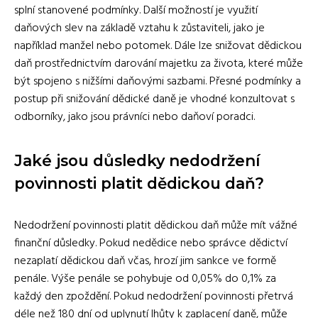
splní stanovené podmínky. Další možností je využití
daňových slev na základě vztahu k zůstaviteli, jako je
například manžel nebo potomek. Dále lze snižovat dědickou
daň prostřednictvím darování majetku za života, které může
být spojeno s nižšími daňovými sazbami. Přesné podmínky a
postup při snižování dědické daně je vhodné konzultovat s
odborníky, jako jsou právníci nebo daňoví poradci.
Jaké jsou důsledky nedodržení
povinnosti platit dědickou daň?
Nedodržení povinnosti platit dědickou daň může mít vážné
finanční důsledky. Pokud nedědice nebo správce dědictví
nezaplatí dědickou daň včas, hrozí jim sankce ve formě
penále. Výše penále se pohybuje od 0,05% do 0,1% za
každý den zpoždění. Pokud nedodržení povinnosti přetrvá
déle než 180 dní od uplynutí lhůty k zaplacení daně, může