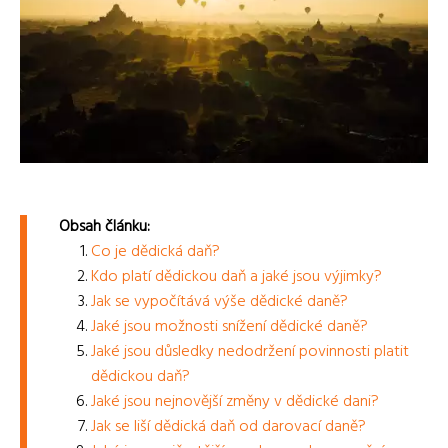
Obsah článku:
Co je dědická daň?
Kdo platí dědickou daň a jaké jsou výjimky?
Jak se vypočítává výše dědické daně?
Jaké jsou možnosti snížení dědické daně?
Jaké jsou důsledky nedodržení povinnosti platit
dědickou daň?
Jaké jsou nejnovější změny v dědické dani?
Jak se liší dědická daň od darovací daně?